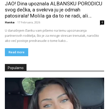
JAO! Dina upoznala ALBANSKU PORODICU
svog dečka, a svekrva ju je odmah
patosirala! Molila ga da to ne radi, ali…
Hanka
-
17 Februara, 2026
0
U današnjem članku vam pišemo na temu upoznavanja
partnerovih roditelja, što je za mnoge stresan trenutak, naročito
ako već postoje predrasude o tome kako...
Read more
Popularno