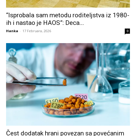
“Isprobala sam metodu roditeljstva iz 1980-
ih i nastao je HAOS”: Deca...
Hanka
-
17 Februara, 2026
0
Čest dodatak hrani povezan sa povećanim