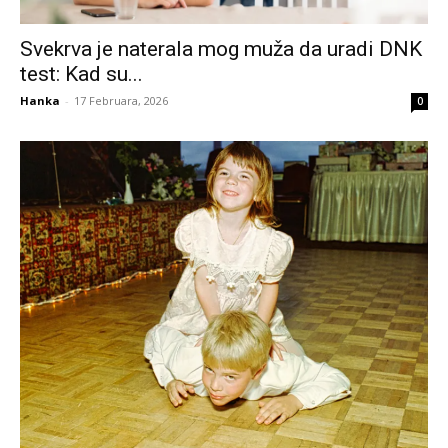
Svekrva je naterala mog muža da uradi DNK
test: Kad su...
Hanka
-
17 Februara, 2026
0