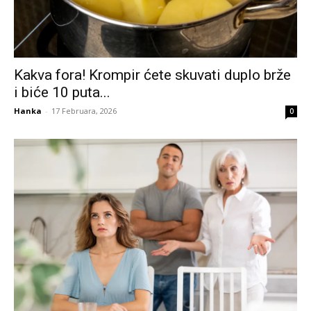
Kakva fora! Krompir ćete skuvati duplo brže
i biće 10 puta...
Hanka
-
17 Februara, 2026
0