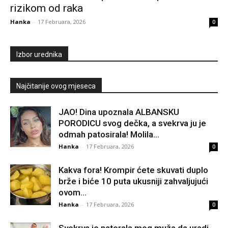
rizikom od raka
Hanka
-
17 Februara, 2026
0
Izbor urednika
Najčitanije ovog mjeseca
JAO! Dina upoznala ALBANSKU
PORODICU svog dečka, a svekrva ju je
odmah patosirala! Molila...
Hanka
-
17 Februara, 2026
0
Kakva fora! Krompir ćete skuvati duplo
brže i biće 10 puta ukusniji zahvaljujući
ovom...
Hanka
-
17 Februara, 2026
0