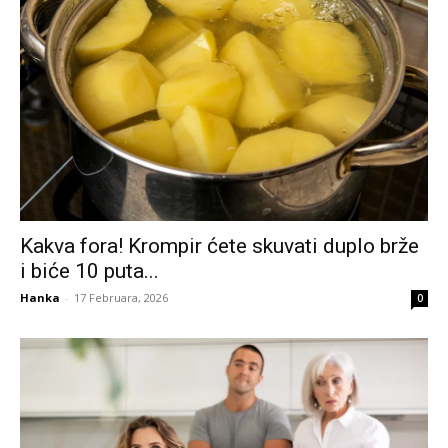
Kakva fora! Krompir ćete skuvati duplo brže
i biće 10 puta...
Hanka
-
17 Februara, 2026
0