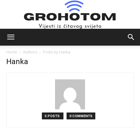
Novosti
Home
Authors
Posts by Hanka
Hanka
iz
svijeta
5 POSTS
0 COMMENTS