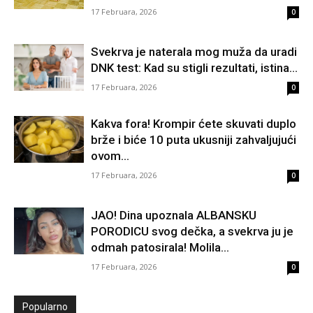
17 Februara, 2026
0
Svekrva je naterala mog muža da uradi
DNK test: Kad su stigli rezultati, istina...
17 Februara, 2026
0
Kakva fora! Krompir ćete skuvati duplo
brže i biće 10 puta ukusniji zahvaljujući
ovom...
17 Februara, 2026
0
JAO! Dina upoznala ALBANSKU
PORODICU svog dečka, a svekrva ju je
odmah patosirala! Molila...
17 Februara, 2026
0
Popularno