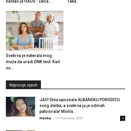
nastao je HAOS”: Deca...
raka
Svekrva je naterala mog
muža da uradi DNK test: Kad
su...
Najnovije vijesti
JAO! Dina upoznala ALBANSKU PORODICU
svog dečka, a svekrva ju je odmah
patosirala! Molila...
Hanka
-
17 Februara, 2026
0