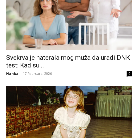
Svekrva je naterala mog muža da uradi DNK
test: Kad su...
Hanka
-
17 Februara, 2026
0