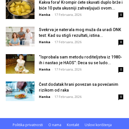
Kakva fora! Krompir ćete skuvati duplo brže i
biće 10 puta ukusniji zahvaljujući ovom...
Hanka
-
17 Februara, 2026
0
Svekrva je naterala mog muža da uradi DNK
test: Kad su stigli rezultati, istina...
Hanka
-
17 Februara, 2026
0
“Isprobala sam metodu roditeljstva iz 1980-
ih i nastao je HAOS”: Deca su se ludo...
Hanka
-
17 Februara, 2026
0
Čest dodatak hrani povezan sa povećanim
rizikom od raka
Hanka
-
17 Februara, 2026
0
Politika privatnosti
O nama
Kontakt
Uslovi korištenja