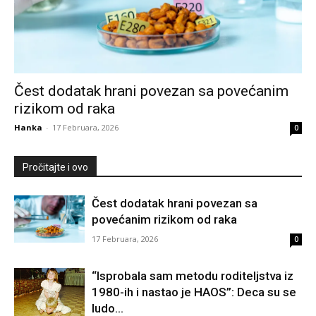
Čest dodatak hrani povezan sa povećanim
rizikom od raka
Hanka
-
17 Februara, 2026
0
Pročitajte i ovo
Čest dodatak hrani povezan sa
povećanim rizikom od raka
17 Februara, 2026
0
“Isprobala sam metodu roditeljstva iz
1980-ih i nastao je HAOS”: Deca su se
ludo...