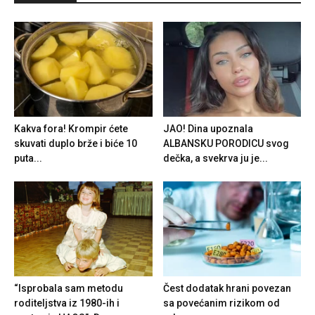
Kakva fora! Krompir ćete
JAO! Dina upoznala
skuvati duplo brže i biće 10
ALBANSKU PORODICU svog
puta...
dečka, a svekrva ju je...
“Isprobala sam metodu
Čest dodatak hrani povezan
roditeljstva iz 1980-ih i
sa povećanim rizikom od