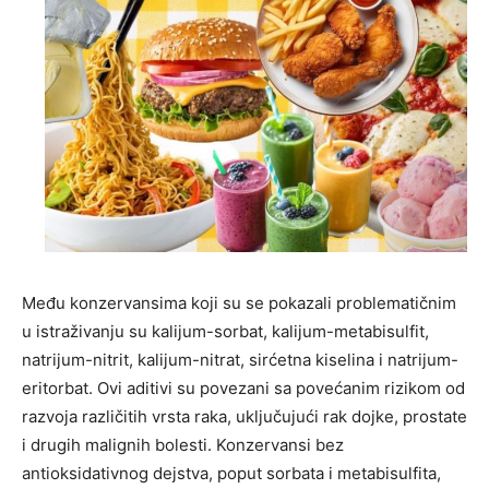
Među konzervansima koji su se pokazali problematičnim
u istraživanju su kalijum-sorbat, kalijum-metabisulfit,
natrijum-nitrit, kalijum-nitrat, sirćetna kiselina i natrijum-
eritorbat. Ovi aditivi su povezani sa povećanim rizikom od
razvoja različitih vrsta raka, uključujući rak dojke, prostate
i drugih malignih bolesti. Konzervansi bez
antioksidativnog dejstva, poput sorbata i metabisulfita,