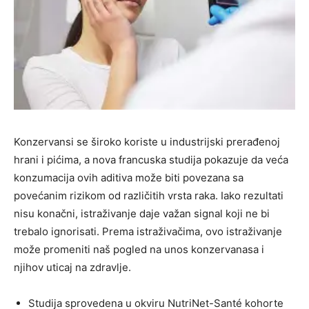
Konzervansi se široko koriste u industrijski prerađenoj
hrani i pićima, a nova francuska studija pokazuje da veća
konzumacija ovih aditiva može biti povezana sa
povećanim rizikom od različitih vrsta raka. Iako rezultati
nisu konačni, istraživanje daje važan signal koji ne bi
trebalo ignorisati. Prema istraživačima, ovo istraživanje
može promeniti naš pogled na unos konzervanasa i
njihov uticaj na zdravlje.
Studija sprovedena u okviru NutriNet-Santé kohorte