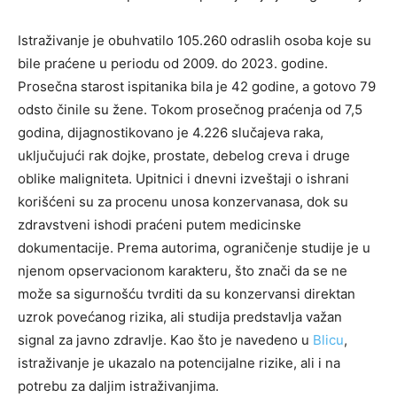
Istraživanje je obuhvatilo 105.260 odraslih osoba koje su
bile praćene u periodu od 2009. do 2023. godine.
Prosečna starost ispitanika bila je 42 godine, a gotovo 79
odsto činile su žene. Tokom prosečnog praćenja od 7,5
godina, dijagnostikovano je 4.226 slučajeva raka,
uključujući rak dojke, prostate, debelog creva i druge
oblike maligniteta. Upitnici i dnevni izveštaji o ishrani
korišćeni su za procenu unosa konzervanasa, dok su
zdravstveni ishodi praćeni putem medicinske
dokumentacije. Prema autorima, ograničenje studije je u
njenom opservacionom karakteru, što znači da se ne
može sa sigurnošću tvrditi da su konzervansi direktan
uzrok povećanog rizika, ali studija predstavlja važan
signal za javno zdravlje. Kao što je navedeno u
Blicu
,
istraživanje je ukazalo na potencijalne rizike, ali i na
potrebu za daljim istraživanjima.