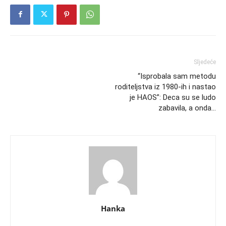
Sljedeće
“Isprobala sam metodu
roditeljstva iz 1980-ih i nastao
je HAOS”: Deca su se ludo
zabavila, a onda…
Hanka