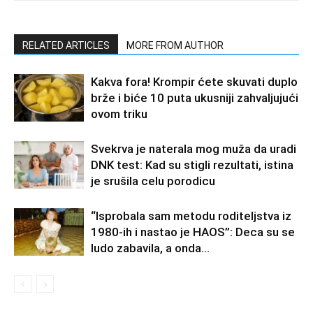
RELATED ARTICLES
MORE FROM AUTHOR
Kakva fora! Krompir ćete skuvati duplo
brže i biće 10 puta ukusniji zahvaljujući
ovom triku
Svekrva je naterala mog muža da uradi
DNK test: Kad su stigli rezultati, istina
je srušila celu porodicu
“Isprobala sam metodu roditeljstva iz
1980-ih i nastao je HAOS”: Deca su se
ludo zabavila, a onda…