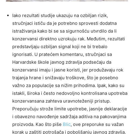
Iako rezultati studije ukazuju na ozbiljan rizik,
stručnjaci ističu da je potrebno sprovesti dodatna
istraživanja kako bi se sa sigurnošću utvrdilo da li
konzervansi direktno uzrokuju rak. Međutim, rezultati
predstavljaju ozbiljan signal koji ne bi trebalo
ignorisati. U pratećem komentaru, stručnjaci sa
Harvardske škole javnog zdravlja podsećaju da
konzervansi imaju i jasne koristi, jer produžavaju rok
trajanja hrane i snižavaju troškove, što je posebno
važno za populacije sa nižim prihodima. Ipak, kako su
istakli, široka i često nedovoljno kontrolisana upotreba
konzervansana zahteva uravnoteženiji pristup.
Preporučuju strože limite upotrebe, jasnije deklaracije
i obavezno navođenje sadržaja aditiva na pakovanjima
proizvoda. Kao što piše
Blic
, ove preporuke su važan
korak u zaštiti potrošača i poboljšanju javnog zdravlja.