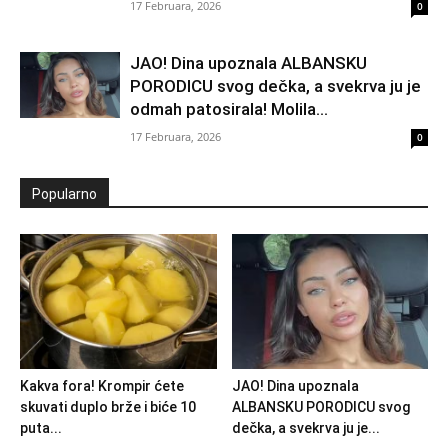
17 Februara, 2026
0
JAO! Dina upoznala ALBANSKU
PORODICU svog dečka, a svekrva ju je
odmah patosirala! Molila...
17 Februara, 2026
0
Popularno
Kakva fora! Krompir ćete
JAO! Dina upoznala
skuvati duplo brže i biće 10
ALBANSKU PORODICU svog
puta...
dečka, a svekrva ju je...