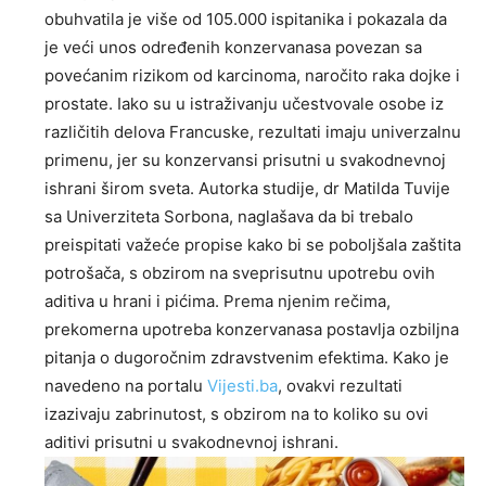
obuhvatila je više od 105.000 ispitanika i pokazala da
je veći unos određenih konzervanasa povezan sa
povećanim rizikom od karcinoma, naročito raka dojke i
prostate. Iako su u istraživanju učestvovale osobe iz
različitih delova Francuske, rezultati imaju univerzalnu
primenu, jer su konzervansi prisutni u svakodnevnoj
ishrani širom sveta. Autorka studije, dr Matilda Tuvije
sa Univerziteta Sorbona, naglašava da bi trebalo
preispitati važeće propise kako bi se poboljšala zaštita
potrošača, s obzirom na sveprisutnu upotrebu ovih
aditiva u hrani i pićima. Prema njenim rečima,
prekomerna upotreba konzervanasa postavlja ozbiljna
pitanja o dugoročnim zdravstvenim efektima. Kako je
navedeno na portalu
Vijesti.ba
, ovakvi rezultati
izazivaju zabrinutost, s obzirom na to koliko su ovi
aditivi prisutni u svakodnevnoj ishrani.