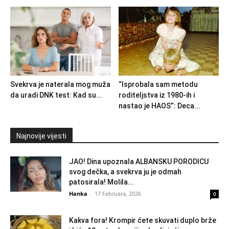
Svekrva je naterala mog muža
“Isprobala sam metodu
da uradi DNK test: Kad su...
roditeljstva iz 1980-ih i
nastao je HAOS”: Deca...
Najnovije vijesti
JAO! Dina upoznala ALBANSKU PORODICU
svog dečka, a svekrva ju je odmah
patosirala! Molila...
Hanka
-
17 Februara, 2026
0
Kakva fora! Krompir ćete skuvati duplo brže