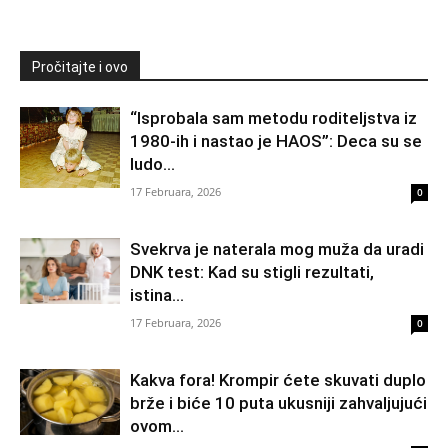
Pročitajte i ovo
“Isprobala sam metodu roditeljstva iz
1980-ih i nastao je HAOS”: Deca su se
ludo...
17 Februara, 2026
0
Svekrva je naterala mog muža da uradi
DNK test: Kad su stigli rezultati,
istina...
17 Februara, 2026
0
Kakva fora! Krompir ćete skuvati duplo
brže i biće 10 puta ukusniji zahvaljujući
ovom...