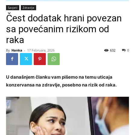
Savjeti
Zdravlje
Čest dodatak hrani povezan
sa povećanim rizikom od
raka
By
Hanka
-
17 Februara, 2026
632
0
U današnjem članku vam pišemo na temu uticaja
konzervansa na zdravlje, posebno na rizik od raka.