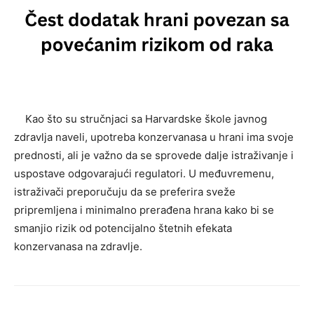
Kao što su stručnjaci sa Harvardske škole javnog
zdravlja naveli, upotreba konzervanasa u hrani ima svoje
prednosti, ali je važno da se sprovede dalje istraživanje i
uspostave odgovarajući regulatori. U međuvremenu,
istraživači preporučuju da se preferira sveže
pripremljena i minimalno prerađena hrana kako bi se
smanjio rizik od potencijalno štetnih efekata
konzervanasa na zdravlje.