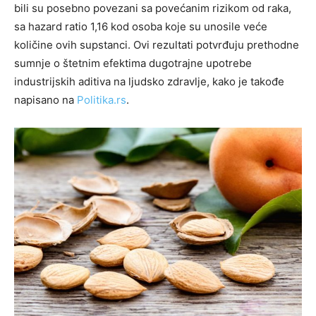
bili su posebno povezani sa povećanim rizikom od raka,
sa hazard ratio 1,16 kod osoba koje su unosile veće
količine ovih supstanci. Ovi rezultati potvrđuju prethodne
sumnje o štetnim efektima dugotrajne upotrebe
industrijskih aditiva na ljudsko zdravlje, kako je takođe
napisano na
Politika.rs
.